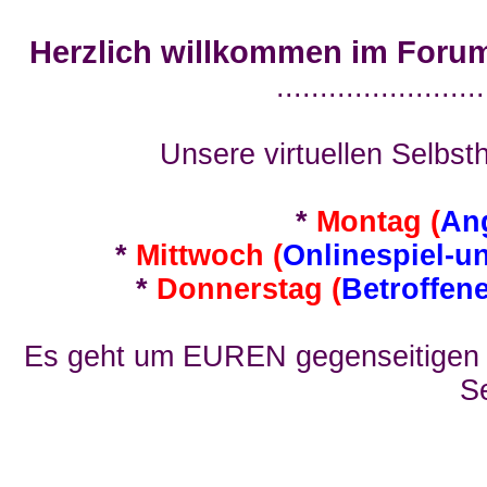
Herzlich willkommen im Foru
........................
Unsere virtuellen Selbsth
*
Montag (
An
*
Mittwoch (
Onlinespiel-u
*
Donnerstag (
Betroffen
Es geht um EUREN gegenseitigen E
Se