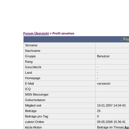
Forum Übersicht
» Profil ansehen
.: Pr
Vorname
Nachname
Gruppe
Benutzer
Rang
Geschlecht
-
Land
-
Homepage
-
E-Mail
versteckt
ICQ
MSN Messenger
Geburtsdatum
Mitglied seit
19.01.2007 14:04:43
Beiträge
25
Beiträge pro Tag
0
zuletzt Online
09.05.2008 15:36:41
letzte Aktion
Beiträge im Thread
Au