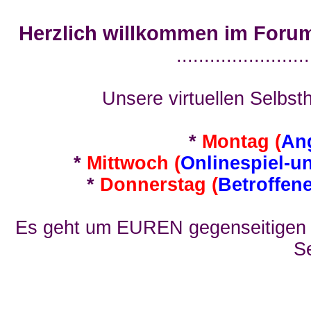
Herzlich willkommen im Foru
........................
Unsere virtuellen Selbsth
*
Montag (
An
*
Mittwoch (
Onlinespiel-u
*
Donnerstag (
Betroffen
Es geht um EUREN gegenseitigen E
Se