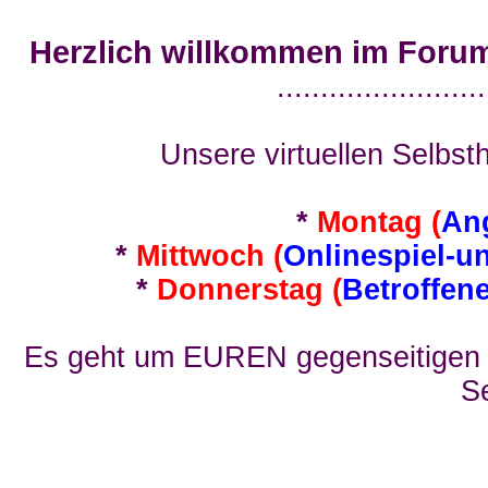
Herzlich willkommen im Foru
........................
Unsere virtuellen Selbsth
*
Montag (
An
*
Mittwoch (
Onlinespiel-u
*
Donnerstag (
Betroffen
Es geht um EUREN gegenseitigen E
Se