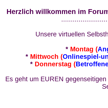
Herzlich willkommen im Foru
........................
Unsere virtuellen Selbsth
*
Montag (
An
*
Mittwoch (
Onlinespiel-u
*
Donnerstag (
Betroffen
Es geht um EUREN gegenseitigen E
Se