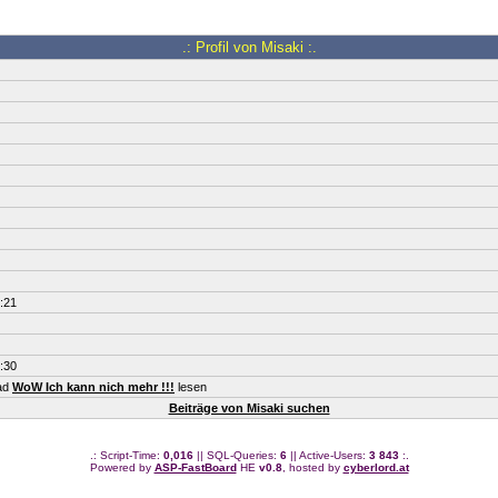
.: Profil von Misaki :.
:21
:30
ead
WoW Ich kann nich mehr !!!
lesen
Beiträge von Misaki suchen
.: Script-Time:
0,016
|| SQL-Queries:
6
|| Active-Users:
3 843
:.
Powered by
ASP-FastBoard
HE
v0.8
, hosted by
cyberlord.at