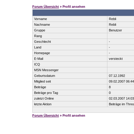
Forum Übersicht
» Profil ansehen
Vorname
Rebli
Nachname
Rebli
Gruppe
Benutzer
Rang
Geschlecht
-
Land
-
Homepage
-
E-Mail
versteckt
ICQ
MSN Messenger
Geburtsdatum
07.12.1992
Mitglied seit
09.02.2007 06:44
Beiträge
8
Beiträge pro Tag
0
zuletzt Online
02.03.2007 14:03
letzte Aktion
Beiträge im Thr
Forum Übersicht
» Profil ansehen