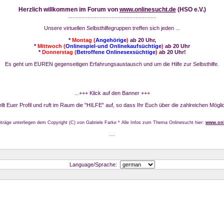
Herzlich willkommen im Forum von
www.onlinesucht.de
(HSO e.V.)
...........................................................
Unsere virtuellen Selbsthilfegruppen treffen sich jeden ...
*
Montag (
Angehörige
)
ab 20 Uhr,
*
Mittwoch (
Onlinespiel-und Onlinekaufsüchtige
)
ab 20 Uhr
*
Donnerstag (
Betroffene Onlinesexsüchtige
)
ab 20 Uhr!
Es geht um EUREN gegenseitigen Erfahrungsaustausch und um die Hilfe zur Selbsthilfe.
...+++ Klick auf den Banner +++
stellt Euer Profil und ruft im Raum die "HILFE" auf, so dass Ihr Euch über die zahlreichen Mögli
iträge unterliegen dem Copyright (C) von Gabriele Farke * Alle Infos zum Thema Onlinesucht hier:
www.onl
....
Language/Sprache: