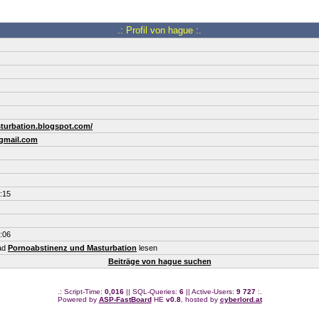
.: Profil von hague :.
sturbation.blogspot.com/
gmail.com
:15
:06
ead
Pornoabstinenz und Masturbation
lesen
Beiträge von hague suchen
.: Script-Time:
0,016
|| SQL-Queries:
6
|| Active-Users:
9 727
:.
Powered by
ASP-FastBoard
HE
v0.8
, hosted by
cyberlord.at