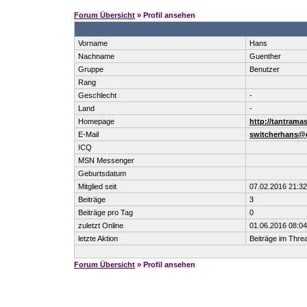
Forum Übersicht
» Profil ansehen
Vorname
Hans
Nachname
Guenther
Gruppe
Benutzer
Rang
Geschlecht
-
Land
-
Homepage
http://tantrama
E-Mail
switcherhans@
ICQ
MSN Messenger
Geburtsdatum
Mitglied seit
07.02.2016 21:32
Beiträge
3
Beiträge pro Tag
0
zuletzt Online
01.06.2016 08:04
letzte Aktion
Beiträge im Thr
Forum Übersicht
» Profil ansehen