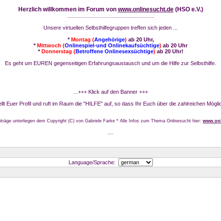
Herzlich willkommen im Forum von
www.onlinesucht.de
(HSO e.V.)
...........................................................
Unsere virtuellen Selbsthilfegruppen treffen sich jeden ...
*
Montag (
Angehörige
)
ab 20 Uhr,
*
Mittwoch (
Onlinespiel-und Onlinekaufsüchtige
)
ab 20 Uhr
*
Donnerstag (
Betroffene Onlinesexsüchtige
)
ab 20 Uhr!
Es geht um EUREN gegenseitigen Erfahrungsaustausch und um die Hilfe zur Selbsthilfe.
...+++ Klick auf den Banner +++
stellt Euer Profil und ruft im Raum die "HILFE" auf, so dass Ihr Euch über die zahlreichen Mögli
iträge unterliegen dem Copyright (C) von Gabriele Farke * Alle Infos zum Thema Onlinesucht hier:
www.onl
....
Language/Sprache: