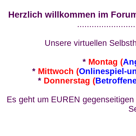
Herzlich willkommen im Foru
........................
Unsere virtuellen Selbsth
*
Montag (
An
*
Mittwoch (
Onlinespiel-u
*
Donnerstag (
Betroffen
Es geht um EUREN gegenseitigen E
Se