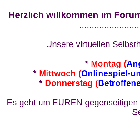
Herzlich willkommen im Foru
........................
Unsere virtuellen Selbsth
*
Montag (
An
*
Mittwoch (
Onlinespiel-u
*
Donnerstag (
Betroffen
Es geht um EUREN gegenseitigen E
Se