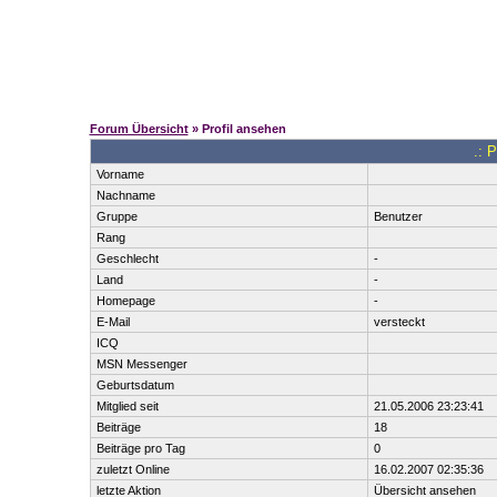
Forum Übersicht
» Profil ansehen
.: P
Vorname
Nachname
Gruppe
Benutzer
Rang
Geschlecht
-
Land
-
Homepage
-
E-Mail
versteckt
ICQ
MSN Messenger
Geburtsdatum
Mitglied seit
21.05.2006 23:23:41
Beiträge
18
Beiträge pro Tag
0
zuletzt Online
16.02.2007 02:35:36
letzte Aktion
Übersicht ansehen