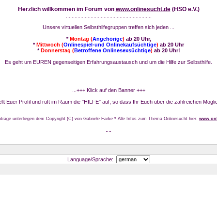
Herzlich willkommen im Forum von
www.onlinesucht.de
(HSO e.V.)
...........................................................
Unsere virtuellen Selbsthilfegruppen treffen sich jeden ...
*
Montag (
Angehörige
)
ab 20 Uhr,
*
Mittwoch (
Onlinespiel-und Onlinekaufsüchtige
)
ab 20 Uhr
*
Donnerstag (
Betroffene Onlinesexsüchtige
)
ab 20 Uhr!
Es geht um EUREN gegenseitigen Erfahrungsaustausch und um die Hilfe zur Selbsthilfe.
...+++ Klick auf den Banner +++
stellt Euer Profil und ruft im Raum die "HILFE" auf, so dass Ihr Euch über die zahlreichen Mögli
iträge unterliegen dem Copyright (C) von Gabriele Farke * Alle Infos zum Thema Onlinesucht hier:
www.onl
....
Language/Sprache: