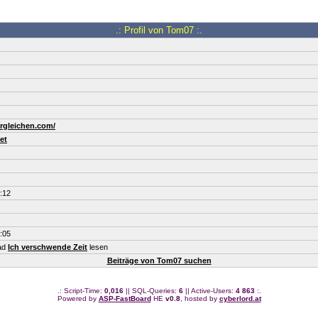
.: Profil von Tom07 :.
ergleichen.com/
et
:12
:05
ead
Ich verschwende Zeit
lesen
Beiträge von Tom07 suchen
.: Script-Time:
0,016
|| SQL-Queries:
6
|| Active-Users:
4 863
:.
Powered by
ASP-FastBoard
HE
v0.8
, hosted by
cyberlord.at