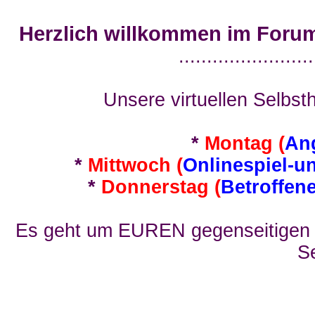
Herzlich willkommen im Foru
........................
Unsere virtuellen Selbsth
*
Montag (
An
*
Mittwoch (
Onlinespiel-u
*
Donnerstag (
Betroffen
Es geht um EUREN gegenseitigen E
Se