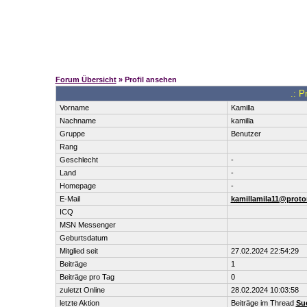
Forum Übersicht
» Profil ansehen
.: P
Vorname
Kamilla
Nachname
kamilla
Gruppe
Benutzer
Rang
Geschlecht
-
Land
-
Homepage
-
E-Mail
kamillamila11@prot
ICQ
MSN Messenger
Geburtsdatum
Mitglied seit
27.02.2024 22:54:29
Beiträge
1
Beiträge pro Tag
0
zuletzt Online
28.02.2024 10:03:58
letzte Aktion
Beiträge im Thread
Suc