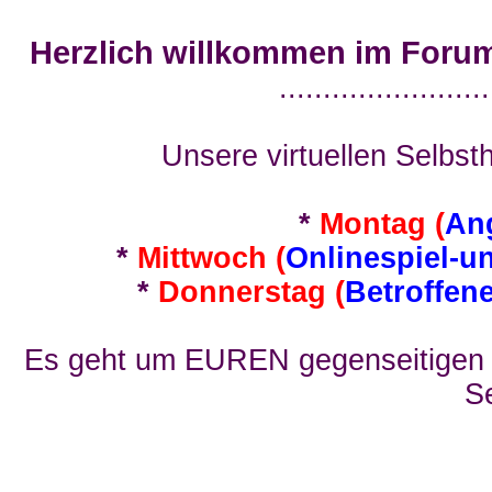
Herzlich willkommen im Foru
........................
Unsere virtuellen Selbsth
*
Montag (
An
*
Mittwoch (
Onlinespiel-u
*
Donnerstag (
Betroffen
Es geht um EUREN gegenseitigen E
Se