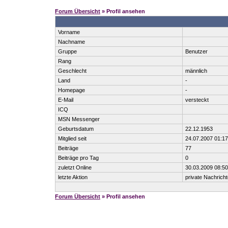
Forum Übersicht
» Profil ansehen
Vorname
Nachname
Gruppe
Benutzer
Rang
Geschlecht
männlich
Land
-
Homepage
-
E-Mail
versteckt
ICQ
MSN Messenger
Geburtsdatum
22.12.1953
Mitglied seit
24.07.2007 01:17
Beiträge
77
Beiträge pro Tag
0
zuletzt Online
30.03.2009 08:50
letzte Aktion
private Nachrich
Forum Übersicht
» Profil ansehen