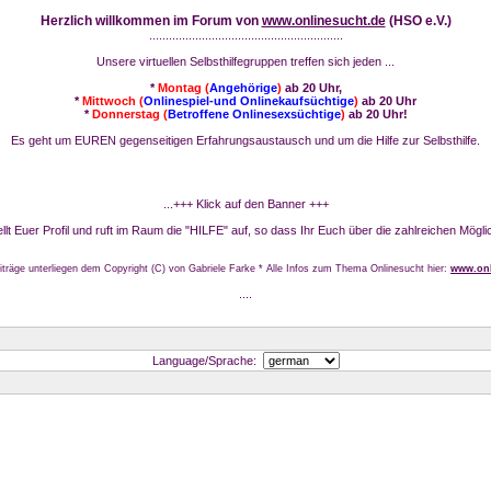
Herzlich willkommen im Forum von
www.onlinesucht.de
(HSO e.V.)
...........................................................
Unsere virtuellen Selbsthilfegruppen treffen sich jeden ...
*
Montag (
Angehörige
)
ab 20 Uhr,
*
Mittwoch (
Onlinespiel-und Onlinekaufsüchtige
)
ab 20 Uhr
*
Donnerstag (
Betroffene Onlinesexsüchtige
)
ab 20 Uhr!
Es geht um EUREN gegenseitigen Erfahrungsaustausch und um die Hilfe zur Selbsthilfe.
...+++ Klick auf den Banner +++
stellt Euer Profil und ruft im Raum die "HILFE" auf, so dass Ihr Euch über die zahlreichen Mögli
iträge unterliegen dem Copyright (C) von Gabriele Farke * Alle Infos zum Thema Onlinesucht hier:
www.onl
....
Language/Sprache: