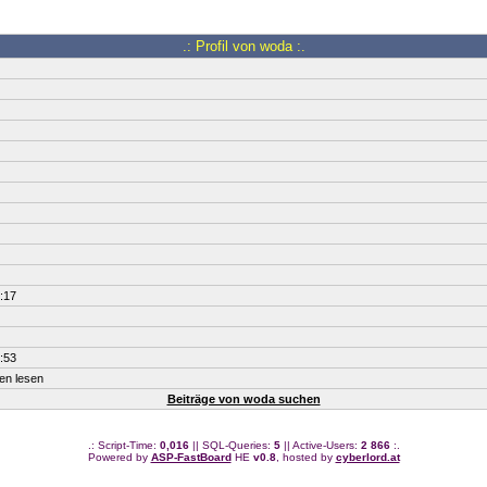
.: Profil von woda :.
:17
:53
ten lesen
Beiträge von woda suchen
.: Script-Time:
0,016
|| SQL-Queries:
5
|| Active-Users:
2 866
:.
Powered by
ASP-FastBoard
HE
v0.8
, hosted by
cyberlord.at