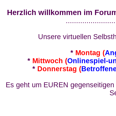
Herzlich willkommen im Foru
........................
Unsere virtuellen Selbsth
*
Montag (
An
*
Mittwoch (
Onlinespiel-u
*
Donnerstag (
Betroffen
Es geht um EUREN gegenseitigen E
Se