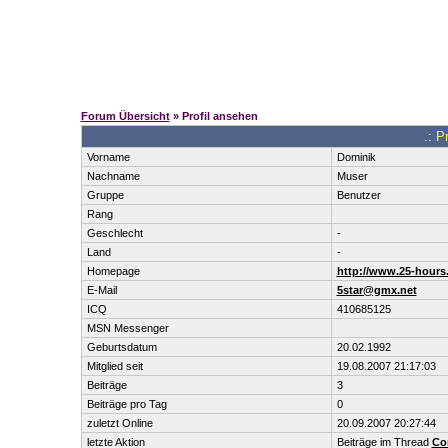
Forum Übersicht
» Profil ansehen
.: P
Vorname
Dominik
Nachname
Muser
Gruppe
Benutzer
Rang
Geschlecht
-
Land
-
Homepage
http://www.25-hours
E-Mail
5star@gmx.net
ICQ
410685125
MSN Messenger
Geburtsdatum
20.02.1992
Mitglied seit
19.08.2007 21:17:03
Beiträge
3
Beiträge pro Tag
0
zuletzt Online
20.09.2007 20:27:44
letzte Aktion
Beiträge im Thread
Co