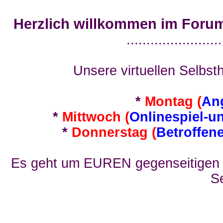
Herzlich willkommen im Foru
........................
Unsere virtuellen Selbsth
*
Montag (
An
*
Mittwoch (
Onlinespiel-u
*
Donnerstag (
Betroffen
Es geht um EUREN gegenseitigen E
Se