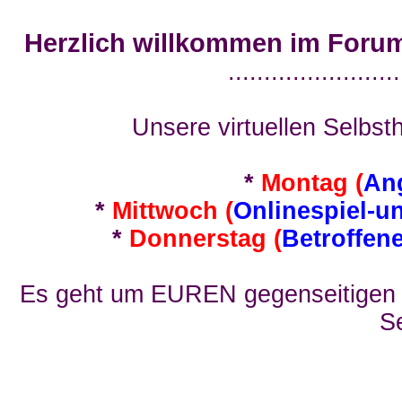
Herzlich willkommen im Foru
........................
Unsere virtuellen Selbsth
*
Montag (
An
*
Mittwoch (
Onlinespiel-u
*
Donnerstag (
Betroffen
Es geht um EUREN gegenseitigen E
Se