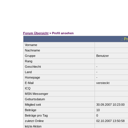
Forum Übersicht
» Profil ansehen
.: P
Vorname
Nachname
Gruppe
Benutzer
Rang
Geschlecht
-
Land
-
Homepage
-
E-Mail
versteckt
ICQ
MSN Messenger
Geburtsdatum
Mitglied seit
30.09.2007 10:23:00
Beiträge
10
Beiträge pro Tag
0
zuletzt Online
02.10.2007 13:50:58
letzte Aktion