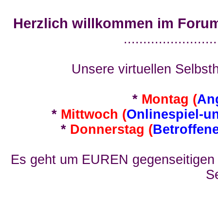
Herzlich willkommen im Foru
........................
Unsere virtuellen Selbsth
*
Montag (
An
*
Mittwoch (
Onlinespiel-u
*
Donnerstag (
Betroffen
Es geht um EUREN gegenseitigen E
Se