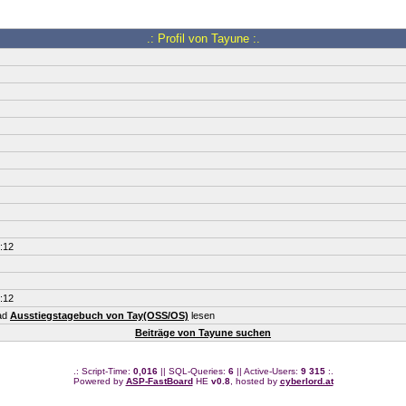
.: Profil von Tayune :.
:12
:12
ead
Ausstiegstagebuch von Tay(OSS/OS)
lesen
Beiträge von Tayune suchen
.: Script-Time:
0,016
|| SQL-Queries:
6
|| Active-Users:
9 315
:.
Powered by
ASP-FastBoard
HE
v0.8
, hosted by
cyberlord.at