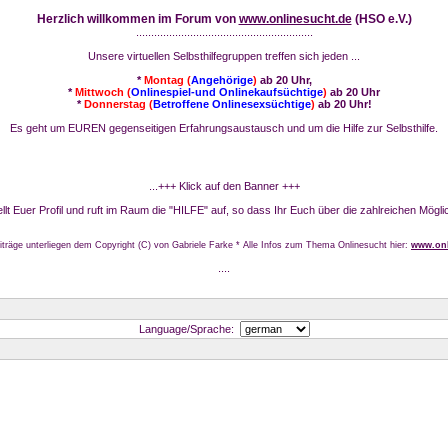
Herzlich willkommen im Forum von
www.onlinesucht.de
(HSO e.V.)
...........................................................
Unsere virtuellen Selbsthilfegruppen treffen sich jeden ...
*
Montag (
Angehörige
)
ab 20 Uhr,
*
Mittwoch (
Onlinespiel-und Onlinekaufsüchtige
)
ab 20 Uhr
*
Donnerstag (
Betroffene Onlinesexsüchtige
)
ab 20 Uhr!
Es geht um EUREN gegenseitigen Erfahrungsaustausch und um die Hilfe zur Selbsthilfe.
...+++ Klick auf den Banner +++
stellt Euer Profil und ruft im Raum die "HILFE" auf, so dass Ihr Euch über die zahlreichen Mögli
iträge unterliegen dem Copyright (C) von Gabriele Farke * Alle Infos zum Thema Onlinesucht hier:
www.onl
....
Language/Sprache: