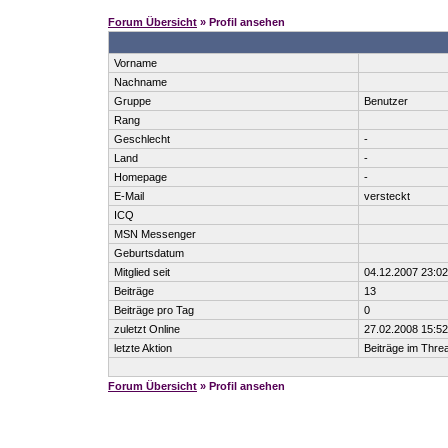
Forum Übersicht
» Profil ansehen
Vorname
Nachname
Gruppe
Benutzer
Rang
Geschlecht
-
Land
-
Homepage
-
E-Mail
versteckt
ICQ
MSN Messenger
Geburtsdatum
Mitglied seit
04.12.2007 23:02
Beiträge
13
Beiträge pro Tag
0
zuletzt Online
27.02.2008 15:52
letzte Aktion
Beiträge im Thr
Forum Übersicht
» Profil ansehen