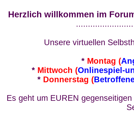
Herzlich willkommen im Foru
........................
Unsere virtuellen Selbsth
*
Montag (
An
*
Mittwoch (
Onlinespiel-u
*
Donnerstag (
Betroffen
Es geht um EUREN gegenseitigen E
Se