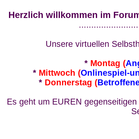
Herzlich willkommen im Foru
........................
Unsere virtuellen Selbsth
*
Montag (
An
*
Mittwoch (
Onlinespiel-u
*
Donnerstag (
Betroffen
Es geht um EUREN gegenseitigen E
Se