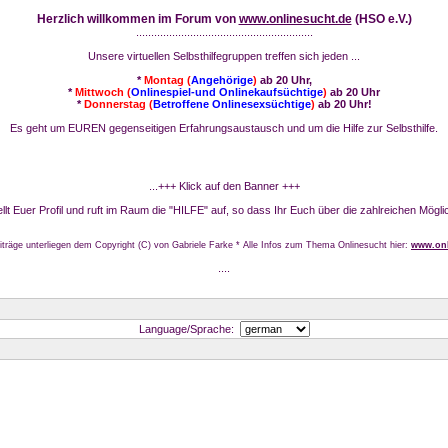
Herzlich willkommen im Forum von
www.onlinesucht.de
(HSO e.V.)
...........................................................
Unsere virtuellen Selbsthilfegruppen treffen sich jeden ...
*
Montag (
Angehörige
)
ab 20 Uhr,
*
Mittwoch (
Onlinespiel-und Onlinekaufsüchtige
)
ab 20 Uhr
*
Donnerstag (
Betroffene Onlinesexsüchtige
)
ab 20 Uhr!
Es geht um EUREN gegenseitigen Erfahrungsaustausch und um die Hilfe zur Selbsthilfe.
...+++ Klick auf den Banner +++
stellt Euer Profil und ruft im Raum die "HILFE" auf, so dass Ihr Euch über die zahlreichen Mögli
iträge unterliegen dem Copyright (C) von Gabriele Farke * Alle Infos zum Thema Onlinesucht hier:
www.onl
....
Language/Sprache: