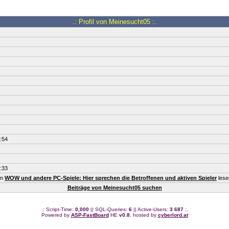
.: Profil von Meinesucht05 :.
:54
:33
um
WOW und andere PC-Spiele: Hier sprechen die Betroffenen und aktiven Spieler
lese
Beiträge von Meinesucht05 suchen
.: Script-Time:
0,000
|| SQL-Queries:
6
|| Active-Users:
3 687
:.
Powered by
ASP-FastBoard
HE
v0.8
, hosted by
cyberlord.at