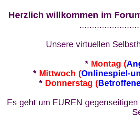
Herzlich willkommen im Foru
........................
Unsere virtuellen Selbsth
*
Montag (
An
*
Mittwoch (
Onlinespiel-u
*
Donnerstag (
Betroffen
Es geht um EUREN gegenseitigen E
Se