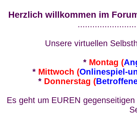
Herzlich willkommen im Foru
........................
Unsere virtuellen Selbsth
*
Montag (
An
*
Mittwoch (
Onlinespiel-u
*
Donnerstag (
Betroffen
Es geht um EUREN gegenseitigen E
Se