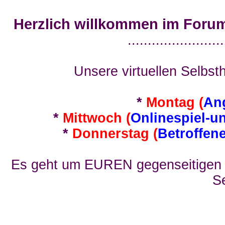
Herzlich willkommen im Foru
........................
Unsere virtuellen Selbsth
*
Montag (
An
*
Mittwoch (
Onlinespiel-u
*
Donnerstag (
Betroffen
Es geht um EUREN gegenseitigen E
Se