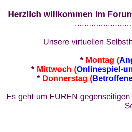
Herzlich willkommen im Foru
........................
Unsere virtuellen Selbsth
*
Montag (
An
*
Mittwoch (
Onlinespiel-u
*
Donnerstag (
Betroffen
Es geht um EUREN gegenseitigen E
Se