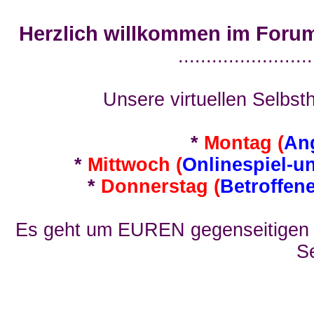
Herzlich willkommen im Foru
........................
Unsere virtuellen Selbsth
*
Montag (
An
*
Mittwoch (
Onlinespiel-u
*
Donnerstag (
Betroffen
Es geht um EUREN gegenseitigen E
Se