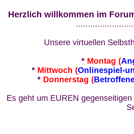
Herzlich willkommen im Foru
........................
Unsere virtuellen Selbsth
*
Montag (
An
*
Mittwoch (
Onlinespiel-u
*
Donnerstag (
Betroffen
Es geht um EUREN gegenseitigen E
Se