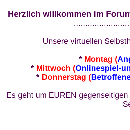
Herzlich willkommen im Foru
........................
Unsere virtuellen Selbsth
*
Montag (
An
*
Mittwoch (
Onlinespiel-u
*
Donnerstag (
Betroffen
Es geht um EUREN gegenseitigen E
Se