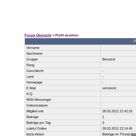
Forum Übersicht
» Profil ansehen
.: P
Vorname
Nachname
Gruppe
Benutzer
Rang
Geschlecht
-
Land
-
Homepage
-
E-Mail
versteckt
ICQ
MSN Messenger
Geburtsdatum
Mitglied seit
28.03.2012 21:42:25
Beiträge
1
Beiträge pro Tag
0
zuletzt Online
28.03.2012 22:14:45
letzte Aktion
Beiträge im Thread
Ic