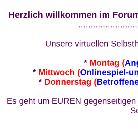
Herzlich willkommen im Foru
........................
Unsere virtuellen Selbsth
*
Montag (
An
*
Mittwoch (
Onlinespiel-u
*
Donnerstag (
Betroffen
Es geht um EUREN gegenseitigen E
Se