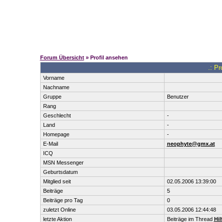
Forum Übersicht
» Profil ansehen
.: Pr
Vorname
Nachname
Gruppe
Benutzer
Rang
Geschlecht
-
Land
-
Homepage
-
E-Mail
neophyte@gmx.at
ICQ
MSN Messenger
Geburtsdatum
Mitglied seit
02.05.2006 13:39:00
Beiträge
5
Beiträge pro Tag
0
zuletzt Online
03.05.2006 12:44:48
letzte Aktion
Beiträge im Thread
Hil