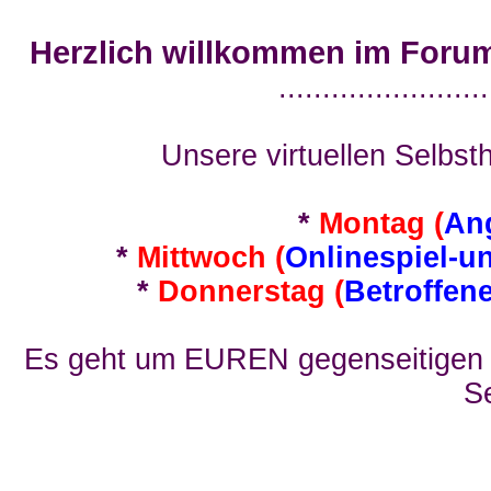
Herzlich willkommen im Foru
........................
Unsere virtuellen Selbsth
*
Montag (
An
*
Mittwoch (
Onlinespiel-u
*
Donnerstag (
Betroffen
Es geht um EUREN gegenseitigen E
Se