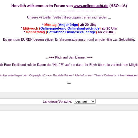
Herzlich willkommen im Forum von
www.onlinesucht.de
(HSO e.V.)
...........................................................
Unsere virtuellen Selbsthilfegruppen treffen sich jeden ...
*
Montag (
Angehörige
)
ab 20 Uhr,
*
Mittwoch (
Onlinespiel-und Onlinekaufsüchtige
)
ab 20 Uhr
*
Donnerstag (
Betroffene Onlinesexsüchtige
)
ab 20 Uhr!
Es geht um EUREN gegenseitigen Erfahrungsaustausch und um die Hilfe zur Selbsthilfe.
...+++ Klick auf den Banner +++
stellt Euer Profil und ruft im Raum die "HILFE" auf, so dass Ihr Euch über die zahlreichen Mögli
iträge unterliegen dem Copyright (C) von Gabriele Farke * Alle Infos zum Thema Onlinesucht hier:
www.onl
....
Language/Sprache: