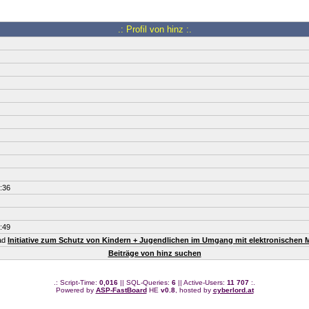
.: Profil von hinz :.
:36
:49
ead
Initiative zum Schutz von Kindern + Jugendlichen im Umgang mit elektronischen 
Beiträge von hinz suchen
.: Script-Time:
0,016
|| SQL-Queries:
6
|| Active-Users:
11 707
:.
Powered by
ASP-FastBoard
HE
v0.8
, hosted by
cyberlord.at