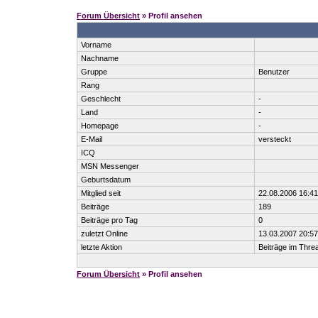
Forum Übersicht
» Profil ansehen
Vorname
Nachname
Gruppe
Benutzer
Rang
Geschlecht
-
Land
-
Homepage
-
E-Mail
versteckt
ICQ
MSN Messenger
Geburtsdatum
Mitglied seit
22.08.2006 16:41
Beiträge
189
Beiträge pro Tag
0
zuletzt Online
13.03.2007 20:57
letzte Aktion
Beiträge im Thr
Forum Übersicht
» Profil ansehen