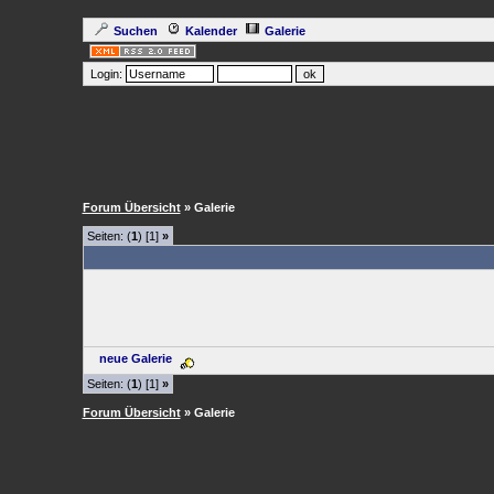
Suchen
Kalender
Galerie
Login:
Forum Übersicht
» Galerie
Seiten: (
1
) [1]
»
neue Galerie
Seiten: (
1
) [1]
»
Forum Übersicht
» Galerie