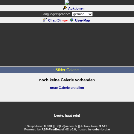
Auktionen
Language/Sprache:
Chat (
0
)
User-Map
new
.: Bilder-Galerie :.
noch keine Galerie vorhanden
neue Galerie erstellen
Leute, haut rein!
.: Script-Time:
0,000
|| SQL-Queries:
5
|| Active-Users:
3 519
:.
Powered by
ASP-FastBoard
HE
v0.8
, hosted by
cyberlord.at