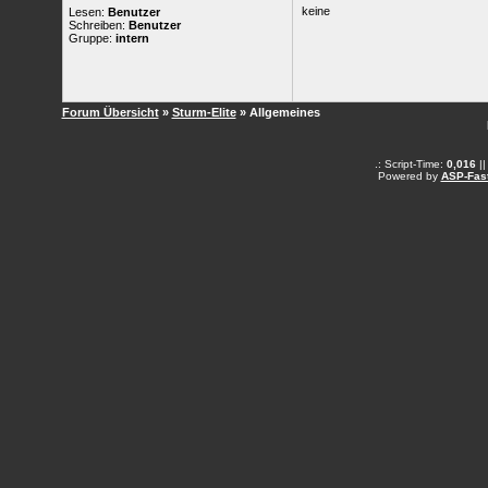
keine
Lesen:
Benutzer
Schreiben:
Benutzer
Gruppe:
intern
Forum Übersicht
»
Sturm-Elite
» Allgemeines
.: Script-Time:
0,016
||
Powered by
ASP-Fas