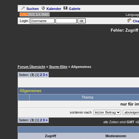
Suchen
Kalender
Galerie
Languag
Login:
Cha
Fehler: Zugrif
Forum Übersicht
»
Sturm-Elite
» Allgemeines
Seiten: (
3
) [1]
2
3
»
Allgemeines
Thema
nur für i
sortieren nach
Seiten: (
3
) [1]
2
3
»
alle Zeiten sind
GMT +1
Zugriff
Moderatoren