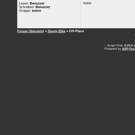
keine
Lesen:
Benutzer
Schreiben:
Benutzer
Gruppe:
intern
Forum Übersicht
»
Sturm-Elite
» Off-Pläne
.: Script-Time:
0,014
|
Powered by
ASP-Fas