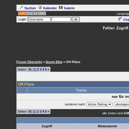
Suchen
Kalender
Galerie
Languag
Login:
Cha
Fehler: Zugrif
Forum Übersicht
»
Sturm-Elite
» Off-Pläne
Seiten: (
5
) [1]
2
3
4
5
»
Off-Pläne
Thema
nur für i
sortieren nach
Seiten: (
5
) [1]
2
3
4
5
»
alle Zeiten sind
GM
Zugriff
Moderatoren