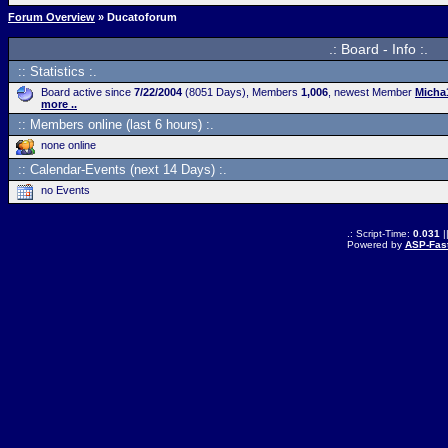
Forum Overview
» Ducatoforum
.: Board - Info :.
:: Statistics :.
Board active since
7/22/2004
(8051 Days), Members
1,006
, newest Member
Micha
more ..
:: Members online (last 6 hours) :.
none online
:: Calendar-Events (next 14 Days) :.
no Events
.: Script-Time:
0.031
|
Powered by
ASP-Fas