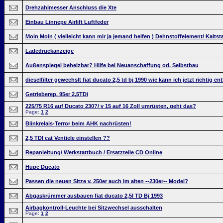
Drehzahlmesser Anschluss die Xte
Einbau Linnepe Airlift Luftfeder
Moin Moin ( vielleicht kann mir ja jemand helfen ) Dehnstoffelement/ Kalts
Ladedruckanzeige
Außenspiegel beheizbar? Hilfe bei Neuanschaffung od. Selbstbau
dieselfilter gewechslt fiat ducato 2,5 td bj 1990 wie kann ich jetzt richtig ent
Getrieberep. 95er 2,5TDi
225/75 R16 auf Ducato 230?/ v 15 auf 16 Zoll umrüsten, geht das?
Page:
1
2
Blinkrelais-Terror beim AHK nachrüsten!
2,5 TDI cat Ventiele einstellen ??
Repanleitung/ Werkstattbuch / Ersatzteile CD Online
Hupe Ducato
Passen die neuen Sitze v. 250er auch im alten --230er-- Model?
Abgaskrümmer ausbauen fiat ducato 2,5l TD Bj 1993
Airbagkontroll-Leuchte bei Sitzwechsel ausschalten
Page:
1
2