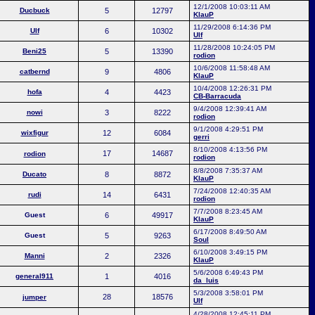
12/1/2008 10:03:11 AM
Ducbuck
5
12797
KlauP
11/29/2008 6:14:36 PM
Ulf
6
10302
Ulf
11/28/2008 10:24:05 PM
Beni25
5
13390
rodion
10/6/2008 11:58:48 AM
catbernd
9
4806
KlauP
10/4/2008 12:26:31 PM
hofa
4
4423
CB-Barracuda
9/4/2008 12:39:41 AM
nowi
3
8222
rodion
9/1/2008 4:29:51 PM
wixfigur
12
6084
gerri
8/10/2008 4:13:56 PM
17
14687
rodion
rodion
8/8/2008 7:35:37 AM
Ducato
8
8872
KlauP
7/24/2008 12:40:35 AM
rudi
14
6431
rodion
7/7/2008 8:23:45 AM
Guest
6
49917
KlauP
6/17/2008 8:49:50 AM
Guest
5
9263
Soul
6/10/2008 3:49:15 PM
Manni
2
2326
KlauP
5/6/2008 6:49:43 PM
general911
1
4016
da_luis
5/3/2008 3:58:01 PM
28
18576
jumper
Ulf
4/28/2008 12:45:11 PM