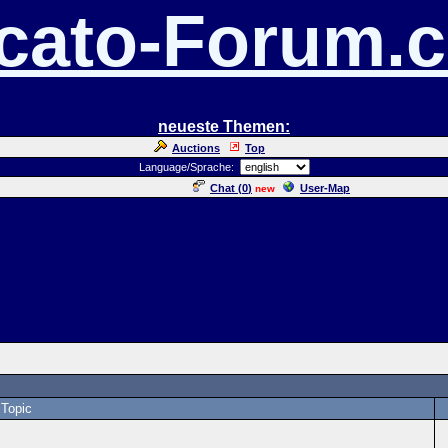
cato-Forum.
neueste Themen:
Auctions
Top
Language/Sprache:
Chat (
0
)
User-Map
new
Topic