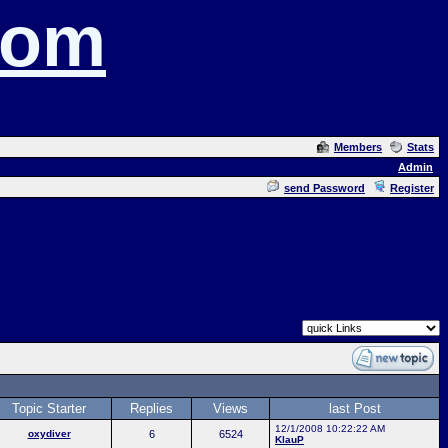
com
Members
Stats
Admin
send Password
Register
Topic Starter
Replies
Views
last Post
12/1/2008 10:22:22 AM
oxydiver
6
6524
KlauP