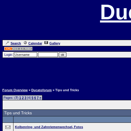
Du
Search
Calendar
Gallery
Login:
Forum Overview
»
Ducatoforum
» Tips und Tricks
Pages: (
7
)
1
2
3
[4]
5
6
7
»
Tips und Tricks
Kolbenring- und Zahnriemenwechsel, Fotos