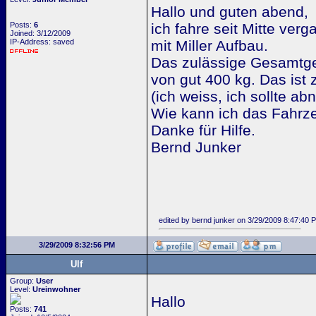
Hallo und guten abend,
Posts:
6
ich fahre seit Mitte ver
Joined: 3/12/2009
IP-Address: saved
mit Miller Aufbau.
Das zulässige Gesamtge
von gut 400 kg. Das ist 
(ich weiss, ich sollte a
Wie kann ich das Fahrz
Danke für Hilfe.
Bernd Junker
edited by bernd junker on 3/29/2009 8:47:40 
3/29/2009 8:32:56 PM
Ulf
Group:
User
Level:
Ureinwohner
Hallo
Posts:
741