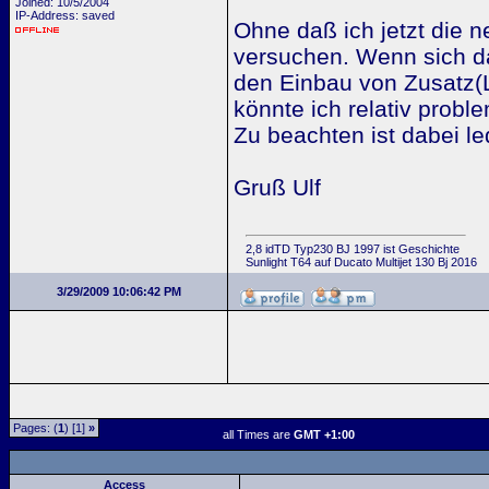
Joined: 10/5/2004
IP-Address: saved
Ohne daß ich jetzt die 
versuchen. Wenn sich d
den Einbau von Zusatz(L
könnte ich relativ prob
Zu beachten ist dabei le
Gruß Ulf
2,8 idTD Typ230 BJ 1997 ist Geschichte
Sunlight T64 auf Ducato Multijet 130 Bj 2016
3/29/2009 10:06:42 PM
Pages: (
1
) [1]
»
all Times are
GMT +1:00
Access