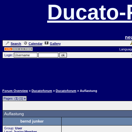
Ducato
ne
Search
Calendar
Gallery
Languag
Login:
Forum Overview
»
Ducatoforum
»
Ducatoforum
» Auflastung
Pages: (
1
) [1]
»
Auflastung
bernd junker
Group:
User
Level:
Junior Member