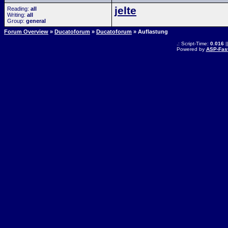
jelte
Reading:
all
Writing:
all
Group:
general
Forum Overview
»
Ducatoforum
»
Ducatoforum
» Auflastung
.: Script-Time:
0.016
|
Powered by
ASP-Fas