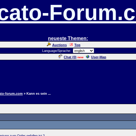
cato-Forum.
neueste Themen:
Auctions
Top
Language/Sprache:
Chat (
0
)
User-Map
new
ato-forum.com
» Kann es sein ...
artung zum Opfer gefallen ist ?