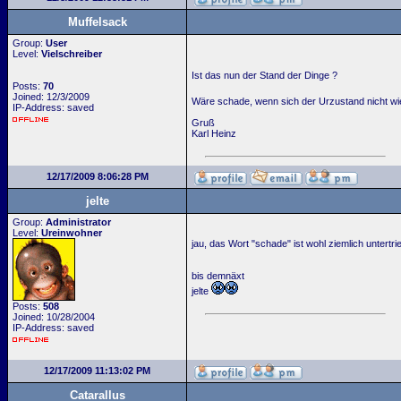
Muffelsack
Group:
User
Level:
Vielschreiber
Ist das nun der Stand der Dinge ?
Posts:
70
Joined: 12/3/2009
Wäre schade, wenn sich der Urzustand nicht wie
IP-Address: saved
Gruß
Karl Heinz
12/17/2009 8:06:28 PM
jelte
Group:
Administrator
Level:
Ureinwohner
jau, das Wort "schade" ist wohl ziemlich untertr
bis demnäxt
jelte
Posts:
508
Joined: 10/28/2004
IP-Address: saved
12/17/2009 11:13:02 PM
Catarallus