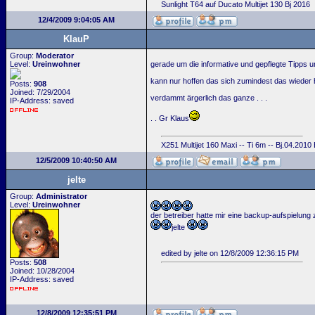
Sunlight T64 auf Ducato Multijet 130 Bj 2016
12/4/2009 9:04:05 AM
KlauP
Group:
Moderator
Level:
Ureinwohner
gerade um die informative und gepflegte Tipps u
kann nur hoffen das sich zumindest das wieder h
Posts:
908
Joined: 7/29/2004
verdammt ärgerlich das ganze . . .
IP-Address: saved
. . Gr Klaus
X251 Multijet 160 Maxi -- Ti 6m -- Bj.04.2010
12/5/2009 10:40:50 AM
jelte
Group:
Administrator
Level:
Ureinwohner
der betreiber hatte mir eine backup-aufspielung z
jelte
edited by jelte on 12/8/2009 12:36:15 PM
Posts:
508
Joined: 10/28/2004
IP-Address: saved
12/8/2009 12:35:51 PM