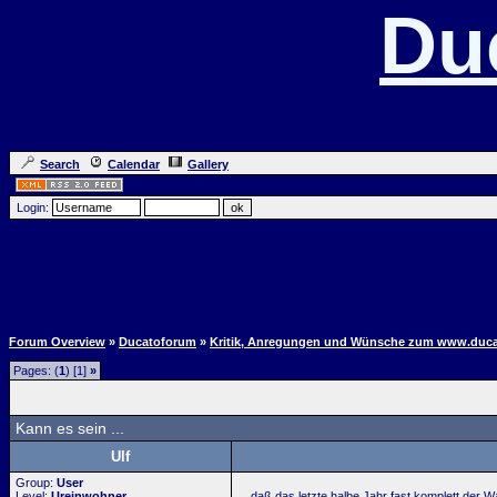
Du
Search
Calendar
Gallery
Login:
Forum Overview
»
Ducatoforum
»
Kritik, Anregungen und Wünsche zum www.duc
Pages: (
1
) [1]
»
Kann es sein ...
Ulf
Group:
User
Level:
Ureinwohner
... daß das letzte halbe Jahr fast komplett der W