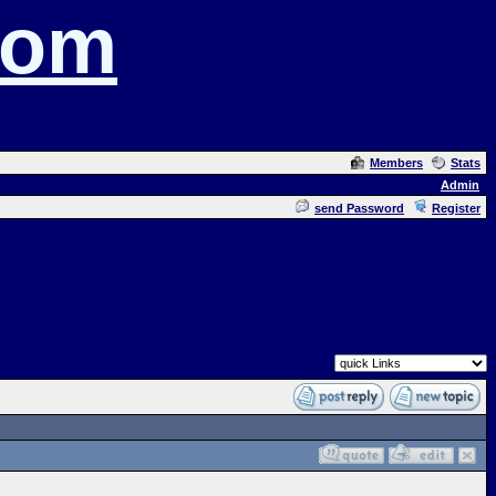
com
Members
Stats
Admin
send Password
Register