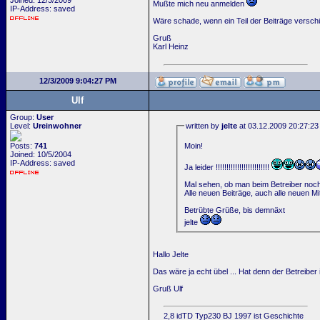
Joined: 12/3/2009
Mußte mich neu anmelden
IP-Address: saved
Wäre schade, wenn ein Teil der Beiträge verschü
Gruß
Karl Heinz
12/3/2009 9:04:27 PM
Ulf
Group:
User
Level:
Ureinwohner
written by
jelte
at 03.12.2009 20:27:23
Moin!
Posts:
741
Joined: 10/5/2004
IP-Address: saved
Ja leider !!!!!!!!!!!!!!!!!!!!!!!!!
Mal sehen, ob man beim Betreiber noch w
Alle neuen Beiträge, auch alle neuen Mi
Betrübte Grüße, bis demnäxt
jelte
Hallo Jelte
Das wäre ja echt übel ... Hat denn der Betreibe
Gruß Ulf
2,8 idTD Typ230 BJ 1997 ist Geschichte