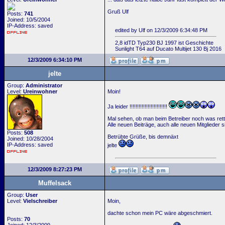
Gruß Ulf
Posts:
741
Joined: 10/5/2004
IP-Address: saved
edited by Ulf on 12/3/2009 6:34:48 PM
2,8 idTD Typ230 BJ 1997 ist Geschichte
Sunlight T64 auf Ducato Multijet 130 Bj 2016
12/3/2009 6:34:10 PM
jelte
Group:
Administrator
Level:
Ureinwohner
Moin!
Ja leider !!!!!!!!!!!!!!!!!!!!!!!!!
Mal sehen, ob man beim Betreiber noch was retten 
Alle neuen Beiträge, auch alle neuen Mitglieder 
Posts:
508
Betrübte Grüße, bis demnäxt
Joined: 10/28/2004
IP-Address: saved
jelte
12/3/2009 8:27:23 PM
Muffelsack
Group:
User
Level:
Vielschreiber
Moin,
dachte schon mein PC wäre abgeschmiert.
Posts:
70