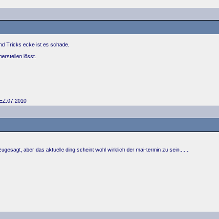
nd Tricks ecke ist es schade.
erstellen lösst.
 EZ.07.2010
ugesagt, aber das aktuelle ding scheint wohl wirklich der mai-termin zu sein.......