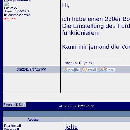
Hi,
Posts:
27
Joined: 12/4/2009
IP-Address: saved
ich habe einen 230er B
Die Einstellung des För
funktionieren.
Kann mir jemand die Vo
98er 2.5TD Typ 230
3/2/2011 9:37:17 PM
Pages: (
1
) [1]
»
all Times are
GMT +1:00
Access
jelte
Reading:
all
Writing:
all