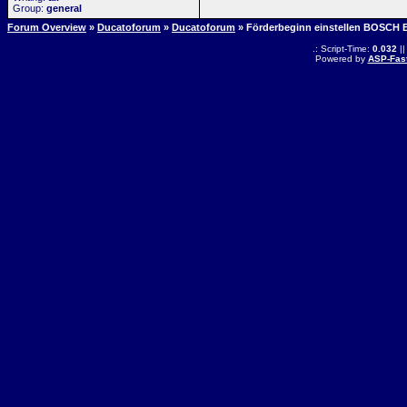
Group:
general
Forum Overview
»
Ducatoforum
»
Ducatoforum
» Förderbeginn einstellen BOSCH 
.: Script-Time:
0.032
||
Powered by
ASP-Fas