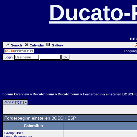
Ducato
ne
Search
Calendar
Gallery
Languag
Login:
Forum Overview
»
Ducatoforum
»
Ducatoforum
» Förderbeginn einstellen BOSCH 
Pages: (
1
) [1]
»
Förderbeginn einstellen BOSCH ESP
Catarallus
Group:
User
Level:
Stammgast