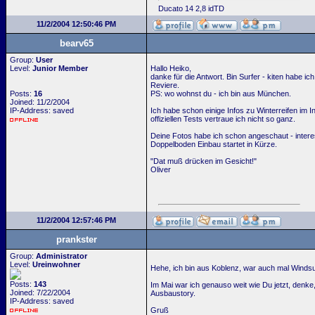
Ducato 14 2,8 idTD
11/2/2004 12:50:46 PM
bearv65
Group:
User
Level:
Junior Member
Hallo Heiko,
danke für die Antwort. Bin Surfer - kiten habe i
Reviere.
Posts:
16
PS: wo wohnst du - ich bin aus München.
Joined: 11/2/2004
IP-Address: saved
Ich habe schon einige Infos zu Winterreifen im 
offiziellen Tests vertraue ich nicht so ganz.
Deine Fotos habe ich schon angeschaut - interes
Doppelboden Einbau startet in Kürze.
"Dat muß drücken im Gesicht!"
Oliver
11/2/2004 12:57:46 PM
prankster
Group:
Administrator
Level:
Ureinwohner
Hehe, ich bin aus Koblenz, war auch mal Windsur
Posts:
143
Im Mai war ich genauso weit wie Du jetzt, denke
Joined: 7/22/2004
Ausbaustory.
IP-Address: saved
Gruß