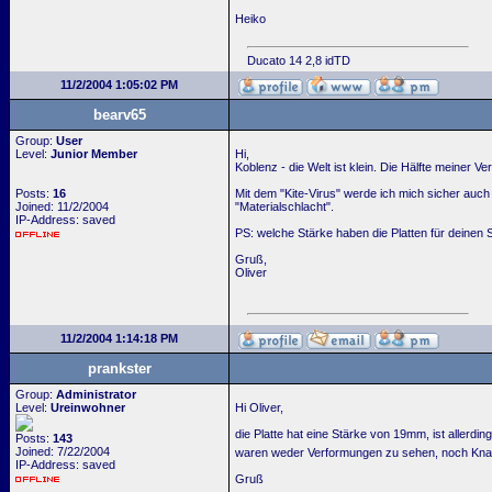
Heiko
Ducato 14 2,8 idTD
11/2/2004 1:05:02 PM
bearv65
Group:
User
Level:
Junior Member
Hi,
Koblenz - die Welt ist klein. Die Hälfte meiner V
Posts:
16
Mit dem "Kite-Virus" werde ich mich sicher auch 
Joined: 11/2/2004
"Materialschlacht".
IP-Address: saved
PS: welche Stärke haben die Platten für deinen
Gruß,
Oliver
11/2/2004 1:14:18 PM
prankster
Group:
Administrator
Level:
Ureinwohner
Hi Oliver,
die Platte hat eine Stärke von 19mm, ist allerdi
Posts:
143
Joined: 7/22/2004
waren weder Verformungen zu sehen, noch Kna
IP-Address: saved
Gruß