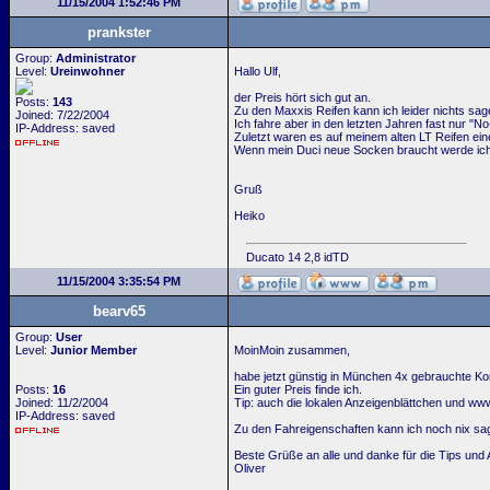
11/15/2004 1:52:46 PM
prankster
Group:
Administrator
Level:
Ureinwohner
Hallo Ulf,
der Preis hört sich gut an.
Posts:
143
Zu den Maxxis Reifen kann ich leider nichts sag
Joined: 7/22/2004
Ich fahre aber in den letzten Jahren fast nur "
IP-Address: saved
Zuletzt waren es auf meinem alten LT Reifen ein
Wenn mein Duci neue Socken braucht werde ich j
Gruß
Heiko
Ducato 14 2,8 idTD
11/15/2004 3:35:54 PM
bearv65
Group:
User
Level:
Junior Member
MoinMoin zusammen,
habe jetzt günstig in München 4x gebrauchte Kom
Posts:
16
Ein guter Preis finde ich.
Joined: 11/2/2004
Tip: auch die lokalen Anzeigenblättchen und ww
IP-Address: saved
Zu den Fahreigenschaften kann ich noch nix sag
Beste Grüße an alle und danke für die Tips und 
Oliver