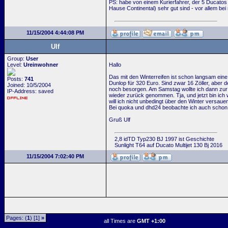
PS: habe von einem Kurierfahrer, der 5 Ducato
Hause Continental) sehr gut sind - vor allem bei 
11/15/2004 4:44:08 PM
Ulf
Group:
User
Level:
Ureinwohner
Hallo
Das mit den Winterreifen ist schon langsam ein
Posts:
741
Dunlop für 320 Euro. Sind zwar 16 Zöller, aber d
Joined: 10/5/2004
noch besorgen. Am Samstag wollte ich dann zur
IP-Address: saved
wieder zurück genommen. Tja, und jetzt bin ich 
will ich nicht unbedingt über den Winter versaue
Bei quoka und dhd24 beobachte ich auch schon ein
Gruß Ulf
2,8 idTD Typ230 BJ 1997 ist Geschichte
Sunlight T64 auf Ducato Multijet 130 Bj 2016
11/15/2004 7:02:40 PM
Pages: (
1
) [1]
»
all Times are
GMT +1:00