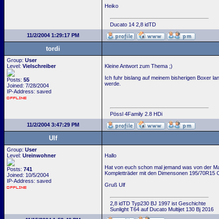
Heiko
Ducato 14 2,8 idTD
11/2/2004 1:29:17 PM
tordi
Group:
User
Level:
Vielschreiber
Kleine Antwort zum Thema ;)
Ich fuhr bislang auf meinem bisherigen Boxer l
Posts:
55
werde.
Joined: 7/28/2004
IP-Address: saved
Pössl 4Family 2.8 HDi
11/2/2004 3:47:29 PM
Ulf
Group:
User
Level:
Ureinwohner
Hallo
Hat von euch schon mal jemand was von der Mark
Posts:
741
Kompletträder mit den Dimensonen 195/70R15 C
Joined: 10/5/2004
IP-Address: saved
Gruß Ulf
2,8 idTD Typ230 BJ 1997 ist Geschichte
Sunlight T64 auf Ducato Multijet 130 Bj 2016