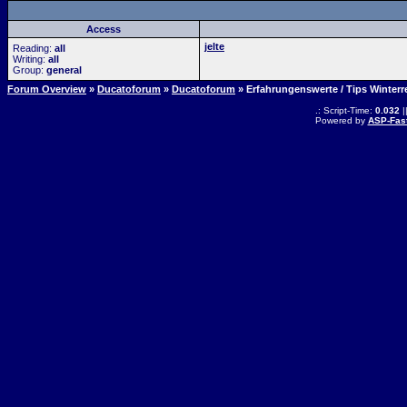
Access
jelte
Reading:
all
Writing:
all
Group:
general
Forum Overview
»
Ducatoforum
»
Ducatoforum
» Erfahrungenswerte / Tips Winterr
.: Script-Time:
0.032
|
Powered by
ASP-Fas