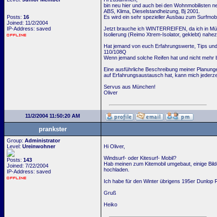
bin neu hier und auch bei den Wohnmobilisten 
ABS, Klima, Dieselstandheizung, Bj 2001.
Posts:
16
Es wird ein sehr spezieller Ausbau zum Surfmo
Joined: 11/2/2004
IP-Address: saved
Jetzt brauche ich WINTERREIFEN, da ich in Münc
Isolierung (Reimo Xtrem-Isolator, geklebt) nahezu
Hat jemand von euch Erfahrungswerte, Tips und
110/108Q
Wenn jemand solche Reifen hat und nicht mehr b
Eine ausführliche Beschreibung meiner Planunge
auf Erfahrungsaustausch hat, kann mich jederzei
Servus aus München!
Oliver
11/2/2004 11:50:20 AM
prankster
Group:
Administrator
Level:
Ureinwohner
Hi Oliver,
Windsurf- oder Kitesurf- Mobil?
Posts:
143
Hab meinen zum Kitemobil umgebaut, einige Bild
Joined: 7/22/2004
hochladen.
IP-Address: saved
Ich habe für den Winter übrigens 195er Dunlop Re
Gruß
Heiko