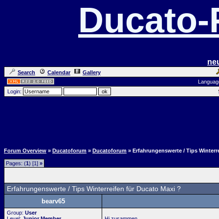
Ducato
ne
Search
Calendar
Gallery
Languag
Login:
Forum Overview
»
Ducatoforum
»
Ducatoforum
» Erfahrungenswerte / Tips Winterr
Pages: (
1
) [1]
»
Erfahrungenswerte / Tips Winterreifen für Ducato Maxi ?
bearv65
Group:
User
Level:
Junior Member
Hi zusammen,