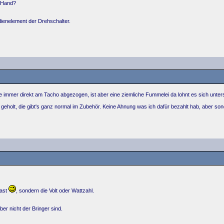
r Hand?
ienelement der Drehschalter.
 immer direkt am Tacho abgezogen, ist aber eine ziemliche Fummelei da lohnt es sich unter
eholt, die gibt's ganz normal im Zubehör. Keine Ahnung was ich dafür bezahlt hab, aber sond
hast
, sondern die Volt oder Wattzahl.
ber nicht der Bringer sind.