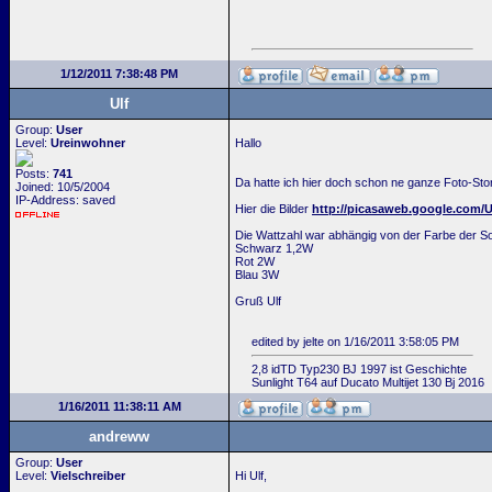
1/12/2011 7:38:48 PM
Ulf
Group:
User
Level:
Ureinwohner
Hallo
Posts:
741
Da hatte ich hier doch schon ne ganze Foto-Story
Joined: 10/5/2004
IP-Address: saved
Hier die Bilder
http://picasaweb.google.com/
Die Wattzahl war abhängig von der Farbe der So
Schwarz 1,2W
Rot 2W
Blau 3W
Gruß Ulf
edited by jelte on 1/16/2011 3:58:05 PM
2,8 idTD Typ230 BJ 1997 ist Geschichte
Sunlight T64 auf Ducato Multijet 130 Bj 2016
1/16/2011 11:38:11 AM
andreww
Group:
User
Level:
Vielschreiber
Hi Ulf,