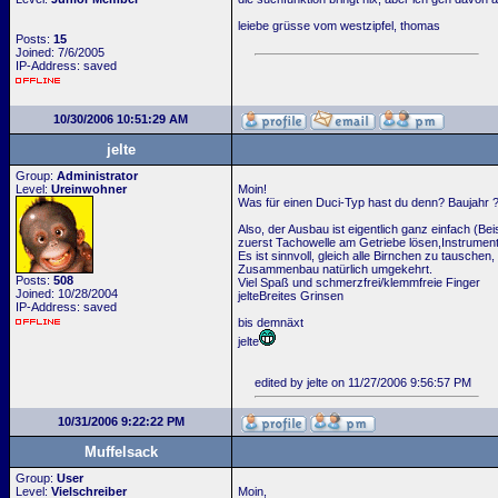
leiebe grüsse vom westzipfel, thomas
Posts:
15
Joined: 7/6/2005
IP-Address: saved
10/30/2006 10:51:29 AM
jelte
Group:
Administrator
Level:
Ureinwohner
Moin!
Was für einen Duci-Typ hast du denn? Baujahr 
Also, der Ausbau ist eigentlich ganz einfach (Be
zuerst Tachowelle am Getriebe lösen,Instrume
Es ist sinnvoll, gleich alle Birnchen zu tausch
Zusammenbau natürlich umgekehrt.
Posts:
508
Viel Spaß und schmerzfrei/klemmfreie Finger
Joined: 10/28/2004
jelteBreites Grinsen
IP-Address: saved
bis demnäxt
jelte
edited by jelte on 11/27/2006 9:56:57 PM
10/31/2006 9:22:22 PM
Muffelsack
Group:
User
Level:
Vielschreiber
Moin,