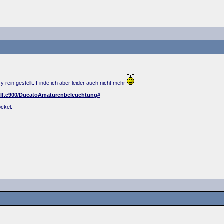
 rein gestellt. Finde ich aber leider auch nicht mehr
Ulf.e900/DucatoAmaturenbeleuchtung#
ckel.