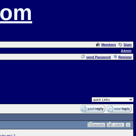
com
Members
Stats
Admin
send Password
Register
acho etc) ?