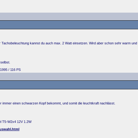
r Tachobeleuchtung kannst du auch max. 2 Watt einsetzen. Wird aber schon sehr warm und die
selbst.
1995 / 116 PS
her immer einen schwarzen Kopf bekommt, und somit die leuchtkraft nachlässt.
kel T5-W2x4 12V 1.2W
auswahl.html