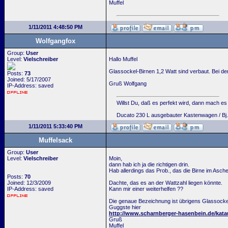
Muffel
1/11/2011 4:48:50 PM
Wolfgangfox
Group:
User
Level:
Vielschreiber
Hallo Muffel
Glassockel-Birnen 1,2 Watt sind verbaut. Bei de
Posts:
73
Joined: 5/17/2007
Gruß Wolfgang
IP-Address: saved
Willst Du, daß es perfekt wird, dann mach es 
Ducato 230 L ausgebauter Kastenwagen / Bj.
1/11/2011 5:33:40 PM
Muffelsack
Group:
User
Level:
Vielschreiber
Moin,
dann hab ich ja die richtigen drin.
Hab allerdings das Prob., das die Birne im Asc
Posts:
70
Joined: 12/3/2009
Dachte, das es an der Wattzahl liegen könnte.
IP-Address: saved
Kann mir einer weiterhelfen ??
Die genaue Bezeichnung ist übrigens Glassoc
Guggste hier
http://www.scharnberger-hasenbein.de/kat
Gruß
Muffel