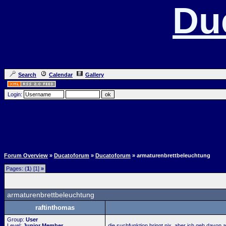
Du
Search
Calendar
Gallery
Login:
Forum Overview
»
Ducatoforum
»
Ducatoforum
» armaturenbrettbeleuchtung
Pages: (
1
) [1]
»
armaturenbrettbeleuchtung
raftinthomas
Group:
User
Level:
Junior Member
die suchfunktion bringt nix, aber ich geh davon