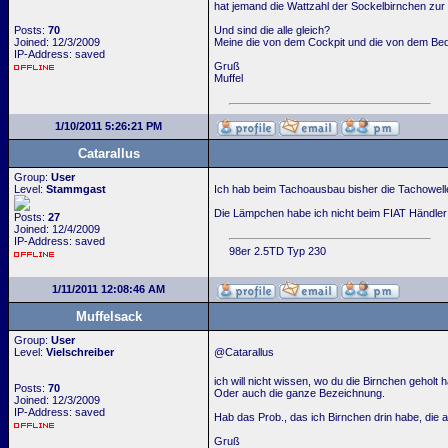
hat jemand die Wattzahl der Sockelbirnchen zu
Posts:
70
Und sind die alle gleich?
Joined: 12/3/2009
Meine die von dem Cockpit und die von dem Bed
IP-Address: saved
Gruß
Muffel
1/10/2011 5:26:21 PM
Catarallus
Group:
User
Level:
Stammgast
Ich hab beim Tachoausbau bisher die Tachowelle
Die Lämpchen habe ich nicht beim FIAT Händler g
Posts:
27
Joined: 12/4/2009
IP-Address: saved
98er 2.5TD Typ 230
1/11/2011 12:08:46 AM
Muffelsack
Group:
User
Level:
Vielschreiber
@Catarallus
ich will nicht wissen, wo du die Birnchen geholt 
Posts:
70
Oder auch die ganze Bezeichnung.
Joined: 12/3/2009
IP-Address: saved
Hab das Prob., das ich Birnchen drin habe, die a
Gruß