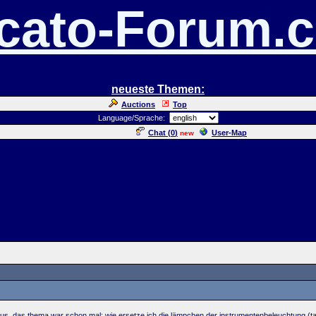
cato-Forum.
neueste Themen:
Auctions
Top
Language/Sprache:
Chat (
0
)
User-Map
new
 aus, das thema war schon mal: wie ersetze ich die lämpchen der instrumentenbeleuchtung (t