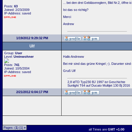
... bei den drei Gebläsereglern, Bild Nr.2, öffne
Posts:
63
Joined: 2/23/2009
Ist das so richtig?
IP-Address: saved
Merci
Andrew
1/19/2012 9:29:32 PM
Ulf
Group:
User
Level:
Ureinwohner
Hallo Andreww
Bei mir sind das grüne Kringel ;-). Darunter si
Posts:
741
Joined: 10/5/2004
Gruß Ulf
IP-Address: saved
2,8 idTD Typ230 BJ 1997 ist Geschichte
Sunlight T64 auf Ducato Multijet 130 Bj 2016
2/21/2012 6:04:17 PM
Pages: (
1
) [1]
»
all Times are
GMT +1:00