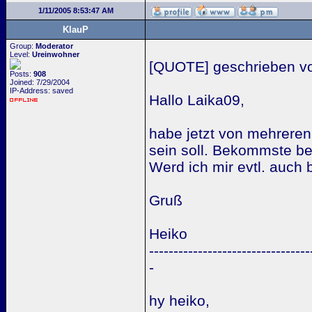
1/11/2005 8:53:47 AM
KlauP
Group:
Moderator
Level:
Ureinwohner
[QUOTE] geschrieben vo
Posts:
908
Joined: 7/29/2004
IP-Address: saved
Hallo Laika09,
habe jetzt von mehreren
sein soll. Bekommste be
Werd ich mir evtl. auch 
Gruß
Heiko
---------------------------------
-
hy heiko,