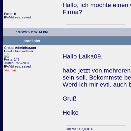
Hallo, ich möchte einen
Firma?
Posts:
0
IP-Address: saved
1/10/2005 2:37:44 PM
prankster
Group:
Administrator
Level:
Ureinwohner
Hallo Laika09,
Posts:
143
Joined: 7/22/2004
IP-Address: saved
habe jetzt von mehreren
sein soll. Bekommste be
Werd ich mir evtl. auch 
Gruß
Heiko
Ducato 14 2,8 idTD