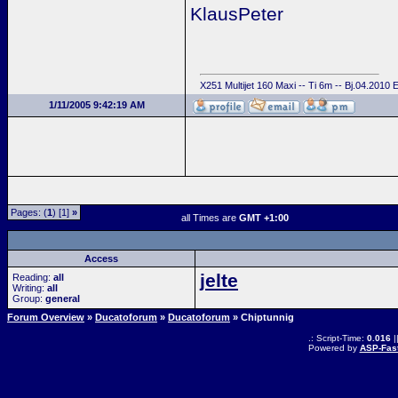
KlausPeter
X251 Multijet 160 Maxi -- Ti 6m -- Bj.04.2010
1/11/2005 9:42:19 AM
Pages: (
1
) [1]
»
all Times are
GMT +1:00
Access
jelte
Reading:
all
Writing:
all
Group:
general
Forum Overview
»
Ducatoforum
»
Ducatoforum
» Chiptunnig
.: Script-Time:
0.016
|
Powered by
ASP-Fas