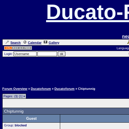
Ducato
ne
Search
Calendar
Gallery
Languag
Login:
Forum Overview
»
Ducatoforum
»
Ducatoforum
» Chiptunnig
Pages: (
1
) [1]
»
Chiptunnig
Guest
Group:
blocked