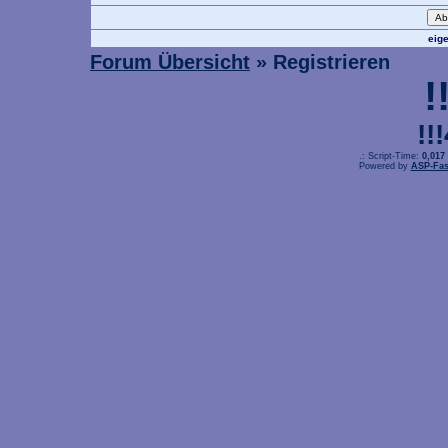
eig
Forum Übersicht
» Registrieren
!
!!
.: Script-Time:
0,017
Powered by
ASP-Fas