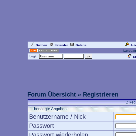
Suchen
Kalender
Galerie
Auk
Languag
Login:
Ch
Forum Übersicht
» Registrieren
.: Reg
:: benötigte Angaben :.
Benutzername / Nick
Passwort
Passwort wiederholen