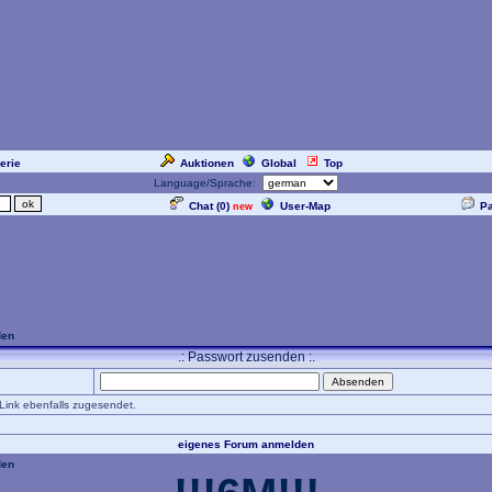
erie
Auktionen
Global
Top
Language/Sprache:
Chat (
0
)
User-Map
P
new
den
.: Passwort zusenden :.
-Link ebenfalls zugesendet.
eigenes Forum anmelden
den