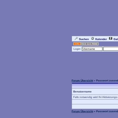
Suchen
Kalender
Gal
Login:
Forum Übersicht
» Passwort zusen
Benutzername
Falls notwendig wird Ihr Aktivierungs
Forum Übersicht
» Passwort zusen