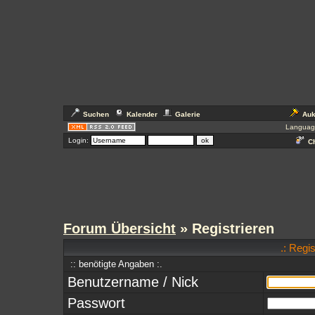
Suchen
Kalender
Galerie
Auk
Languag
Login:
Ch
Forum Übersicht
» Registrieren
.: Regi
:: benötigte Angaben :.
Benutzername / Nick
Passwort