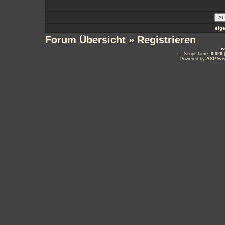
eig
Forum Übersicht
» Registrieren
w
.: Script-Time:
0,020
|
Powered by
ASP-Fas