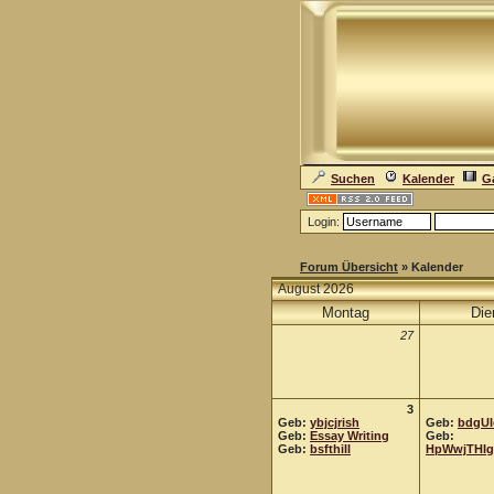
Suchen
Kalender
Ga
Login:
Forum Übersicht
» Kalender
August 2026
Montag
Die
27
3
Geb:
ybjcjrish
Geb:
bdgUl
Geb:
Essay Writing
Geb:
Geb:
bsfthill
HpWwjTHI