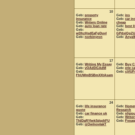
10
Geb:
property
Geb:
ins
insurance
Geb:
car in
Geb:
Writers Online
cheap
Geb:
auto loan rate
Geb:
best l
Geb:
Geb:
wDhzHsdEaFgDuvl
GPdxiQgZU
Geb:
norbinyron
Geb:
Anya9
17
Geb:
Writing My Essay
Geb:
Buy C
Geb:
vQAdDGAdM
Geb:
erie c
Geb:
Geb:
cjVUF
FhUWmBSBmXXtAsam
24
Geb:
life insurance
Geb:
Home
quote
Research
Geb:
car finance uk
Geb:
nfgjo
Geb:
Geb:
Writer
TfdDaRYlwkSdgdtFU
Geb:
Fvoag
Geb:
izQwlnovIakT