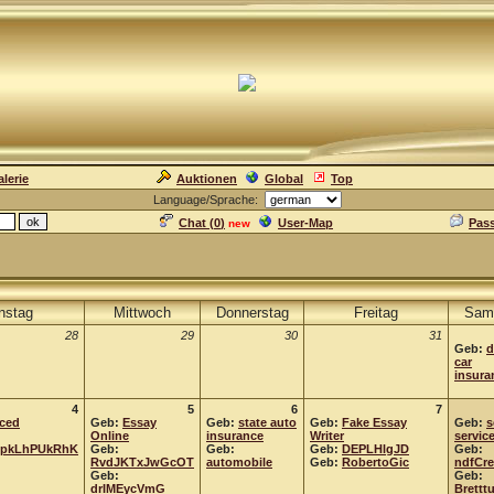
lerie
Auktionen
Global
Top
Language/Sprache:
Chat (
0
)
User-Map
Pas
new
nstag
Mittwoch
Donnerstag
Freitag
Sam
28
29
30
31
Geb:
d
car
insura
4
5
6
7
ced
Geb:
Essay
Geb:
state auto
Geb:
Fake Essay
Geb:
s
Online
insurance
Writer
servic
gpkLhPUkRhK
Geb:
Geb:
Geb:
DEPLHlgJD
Geb:
RvdJKTxJwGcOT
automobile
Geb:
RobertoGic
ndfCre
Geb:
Geb:
drIMEycVmG
Brettt