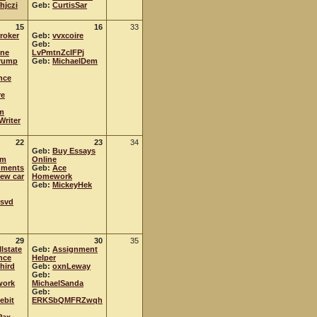
hjczi
Geb:
CurtisSar
15
16
33
roker
Geb:
vvxcoire
Geb:
ine
LvPmtnZcIFPj
rump
Geb:
MichaelDem
nce
re
m
Writer
22
23
34
Geb:
Buy Essays
om
Online
nments
Geb:
Ace
ew car
Homework
Geb:
MickeyHek
fsvd
29
30
35
llstate
Geb:
Assignment
nce
Helper
hird
Geb:
oxnLeway
Geb:
ork
MichaelSanda
Geb:
ebit
ERKSbQMFRZwqh