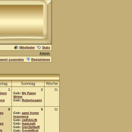
Mitglieder
Stats
Admin
swort zusenden
Registrieren
stag
Sonntag
Woche
1
2
31
irect
Geb:
My Paper
Writer
nce
Geb:
Robertusami
8
9
32
eo
Geb:
aami home
e
insurance
Geb:
ckjRAGrB
ex
Geb:
Isaacgah
Geb:
GknSbNwR
ub
Geb:
GeraldBub