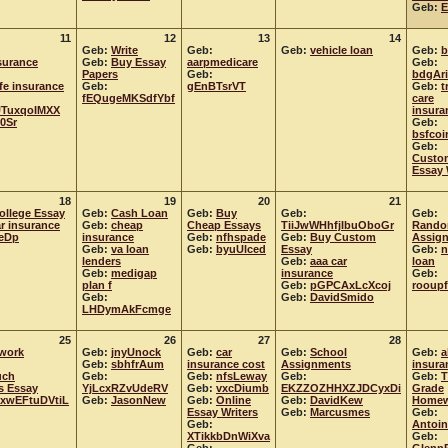
Geb:
E
11
12
13
14
Geb:
Write
Geb:
Geb:
vehicle loan
Geb:
b
surance
Geb:
Buy Essay
aarpmedicare
Geb:
Papers
Geb:
bdgAr
ife insurance
Geb:
gEnBTsrVT
Geb:
t
fEQugeMKSdfYbf
care
TuxqoIMXX
insura
0Sr
Geb:
bsfcoi
Geb:
Custo
Essay 
18
19
20
21
ollege Essay
Geb:
Cash Loan
Geb:
Buy
Geb:
Geb:
ar insurance
Geb:
cheap
Cheap Essays
TiiJwWHhfjIbuOboGr
Rand
eDp
insurance
Geb:
nfhspade
Geb:
Buy Custom
Assig
Geb:
va loan
Geb:
byuUlced
Essay
Geb:
n
lenders
Geb:
aaa car
loan
Geb:
medigap
insurance
Geb:
plan f
Geb:
pGPCAxLcXcoj
rooup
Geb:
Geb:
DavidSmido
LHDymAkFcmge
25
26
27
28
work
Geb:
jnyUnock
Geb:
car
Geb:
School
Geb:
a
Geb:
sbhfrAum
insurance cost
Assignments
insura
uch
Geb:
Geb:
nfsLeway
Geb:
Geb:
T
s Essay
YjLcxRZvUdeRV
Geb:
vxcDiumb
EKZZOZHHXZJDCyxDi
Grade
xwEFtuDVtiL
Geb:
JasonNew
Geb:
Online
Geb:
DavidKew
Homew
Essay Writers
Geb:
Marcusmes
Geb:
Geb:
Antoin
XTikkbDnWiXva
Geb: