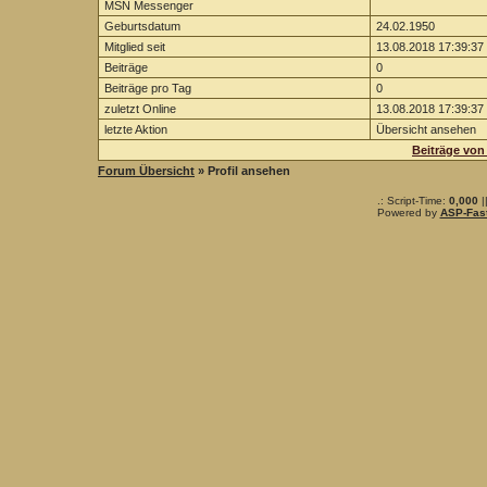
MSN Messenger
Geburtsdatum
24.02.1950
Mitglied seit
13.08.2018 17:39:37
Beiträge
0
Beiträge pro Tag
0
zuletzt Online
13.08.2018 17:39:37
letzte Aktion
Übersicht ansehen
Beiträge von
Forum Übersicht
» Profil ansehen
.: Script-Time:
0,000
|
Powered by
ASP-Fas