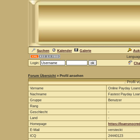
Suchen
Kalender
Galerie
Auk
Languag
Login:
Cha
Forum Übersicht
» Profil ansehen
.: Profil
Vorname
Online Payday Loan
Nachname
Fastest Payday Loa
Gruppe
Benutzer
Rang
Geschlecht
-
Land
-
Homepage
https://loansnocre
E-Mail
versteckt
ICQ
24440123