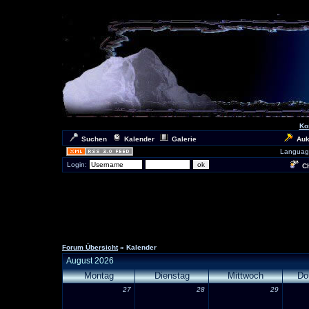
Ko
Suchen
Kalender
Galerie
Auk
Languag
Login:
Ch
Forum Übersicht
» Kalender
August 2026
Montag
Dienstag
Mittwoch
Do
27
28
29