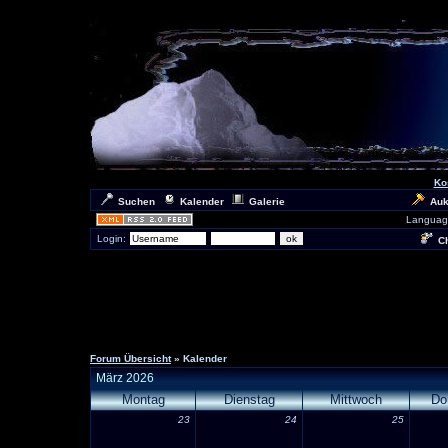
Ko
Suchen
Kalender
Galerie
Auk
Languag
Login:
Ch
Forum Übersicht
» Kalender
März 2026
Montag
Dienstag
Mittwoch
Do
23
24
25