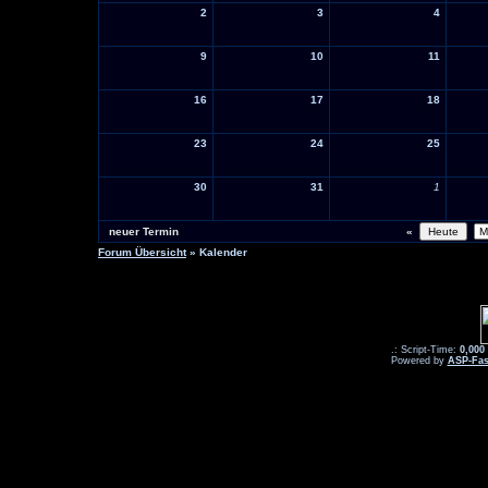
2
3
4
9
10
11
16
17
18
23
24
25
30
31
1
neuer Termin
«
Forum Übersicht
» Kalender
.: Script-Time:
0,000
Powered by
ASP-Fas