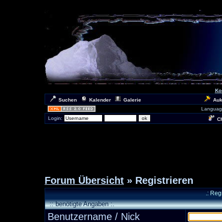
Ko
Suchen
Kalender
Galerie
Auk
Languag
Login:
Ch
Forum Übersicht
» Registrieren
.: Reg
:: benötigte Angaben :.
Benutzername / Nick