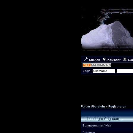
Suchen
Kalender
Gal
Login:
Forum Übersicht
» Registrieren
:: benötigte Angaben :.
Benutzername / Nick
Passwort