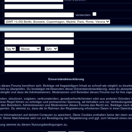
verstecken
.
.
Einverständniserklärung
 dieses Forums bemühen sich, Beiträge mit fragwürdigem Inhalt so schnell wie möglich zu bearb
hricht zu überprüfen. Du bestätigst mit Absenden dieser Einverständniserklärung, dass du akzeptie
ergibt und dass die Administratoren, Moderatoren und Betreiber dieses Forums nur für ihre eigen
igenden, obszönen, vulgären, verleumdenden, gewaltverherrlichenden oder aus anderen Gründen s
diese Regel führen zu sofortiger und permanenter Sperrung, wir behalten uns vor, Verbindungsdat
den Betreibern, Administratoren und Moderatoren dieses Forums das Recht ein, Beiträge nach 
sperren. Du stimmst zu, dass die im Rahmen der Registrierung erhobenen Daten in einer Datenb
m Informationen auf deinem Computer zu speichern. Diese Cookies enthalten keine der oben 
t. Deine Mail-Adresse wird nur zur Bestätigung der Registrierung und ggf. zum Versand eines n
erung stimmst du diesen Nutzungsbedingungen zu.