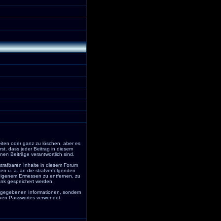
eiten oder ganz zu löschen, aber es
rst, dass jeder Beitrag in diesem
en Beiträge verantwortlich sind.
trafbaren Inhalte in diesem Forum
en u. ä. an die strafverfolgenden
eigenem Ermessen zu entfernen, zu
ank gespeichert werden.
angegebenen Informationen, sondern
euen Passwortes verwendet.