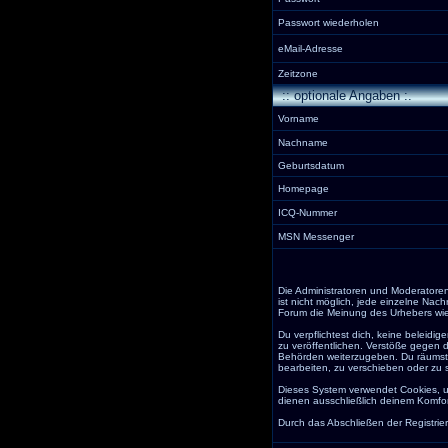
Passwort wiederholen
eMail-Adresse
Zeitzone
:: optionale Angaben :.
Vorname
Nachname
Geburtsdatum
Homepage
ICQ-Nummer
MSN Messenger
Die Administratoren und Moderatoren
ist nicht möglich, jede einzelne Nac
Forum die Meinung des Urhebers wied
Du verpflichtest dich, keine beleid
zu veröffentlichen. Verstöße gegen 
Behörden weiterzugeben. Du räumst 
bearbeiten, zu verschieben oder zu 
Dieses System verwendet Cookies, u
dienen ausschließlich deinem Komfor
Durch das Abschließen der Registri