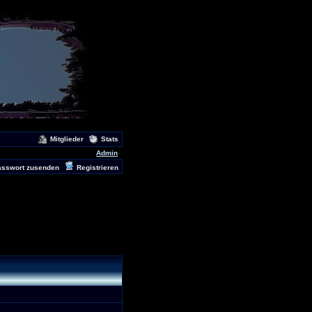
Mitglieder
Stats
Admin
asswort zusenden
Registrieren