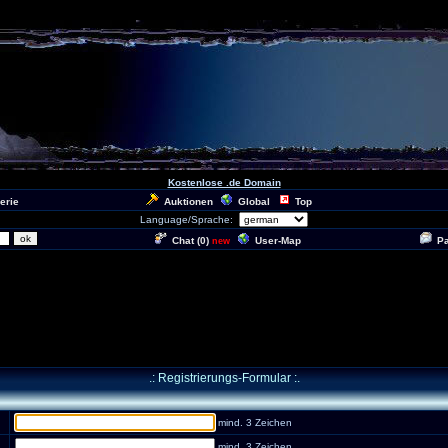
Kostenlose .de Domain
erie
Auktionen
Global
Top
Language/Sprache:
Chat (
0
)
User-Map
P
new
.: Registrierungs-Formular :.
mind. 3 Zeichen
mind. 3 Zeichen